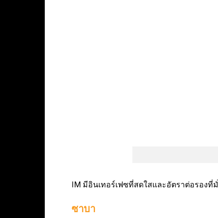
IM มีอินเทอร์เฟซที่สดใสและอัตราต่อรองที่มั
ซาบา