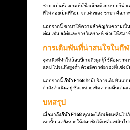
ซาบาเป็นห้องเกมที่มีชื่อเสียงด้วยระบบกี
ที่ไม่ค่อยเป็นที่นิยม จุดเด่นของ ซาบา คือ
นอกจากนี้ ซาบาให้ความสำคัญกับความเป็นธ
เติม เช่น สถิติและการวิเคราะห์ ช่วยให้สมาชิ
การเดิมพันที่น่าสนใจในกี
จุดหนึ่งที่ทำให้ล็อบบี้เกมดึงดูดผู้ใช้คือ
แคป ไปจนถึงสูงต่ำ ด้วยอัตราต่อรองที่แข่งขัน
นอกจากนี้
กีฬา F168
ยังมีบริการเดิมพันแบบ
กำลังดำเนินอยู่ ซึ่งจะช่วยเพิ่มความตื่นเต้น
บทสรุป
เมื่อมาถึง
กีฬา F168
คุณจะได้เพลิดเพลินไปกั
เท่านั้น แต่ยังช่วยให้สมาชิกได้เพลิดเพลินไ