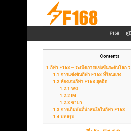
Chuyển
đến
nội
dung
F168
คู่
Contents
1
กีฬา F168 – ระเบิดการแข่งขันระดับโลก วา
1.1
การแข่งขันกีฬา F168 ที่ร้อนแรง
1.2
ห้องเกมกีฬา F168 สุดฮิต
1.2.1
WG
1.2.2
IM
1.2.3
ซาบา
1.3
การเดิมพันที่น่าสนใจในกีฬา F168
1.4
บทสรุป