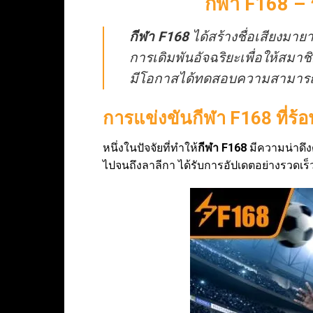
กีฬา F168 – 
กีฬา F168
ได้สร้างชื่อเสียงมา
การเดิมพันอัจฉริยะเพื่อให้สมาชิ
มีโอกาสได้ทดสอบความสามารถ
การแข่งขันกีฬา F168 ที่ร้
หนึ่งในปัจจัยที่ทำให้
กีฬา F168
มีความน่าดึง
ไปจนถึงลาลีกา ได้รับการอัปเดตอย่างรวดเร็