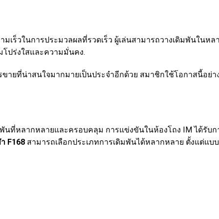
ความเร็วในการประมวลผลที่รวดเร็ว ผู้เล่นสามารถวางเดิมพันในห
มโปร่งใสและความมั่นคง.
การขายที่น่าสนใจมากมายเป็นประจำอีกด้วย สมาชิกใช้โอกาสนี้อย่างร
พันที่หลากหลายและครอบคลุม การแข่งขันในห้องโถง IM ได้รับการ
ฬา F168
สามารถเลือกประเภทการเดิมพันได้หลากหลาย ตั้งแต่แบบง่