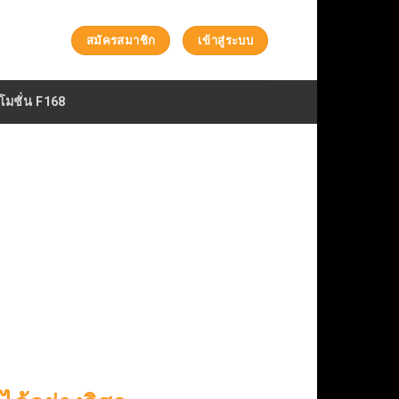
สมัครสมาชิก
เข้าสู่ระบบ
โมชั่น F168